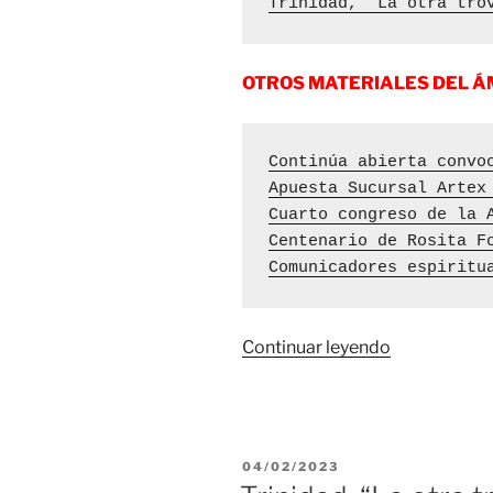
Trinidad, “La otra tro
OTROS MATERIALES DEL Á
Continúa abierta convo
Apuesta Sucursal Artex
Cuarto congreso de la 
Centenario de Rosita F
Comunicadores espiritu
«Proyectará
Continuar leyendo
documental
La
otra
trova,
PUBLICADO
04/02/2023
en
EL