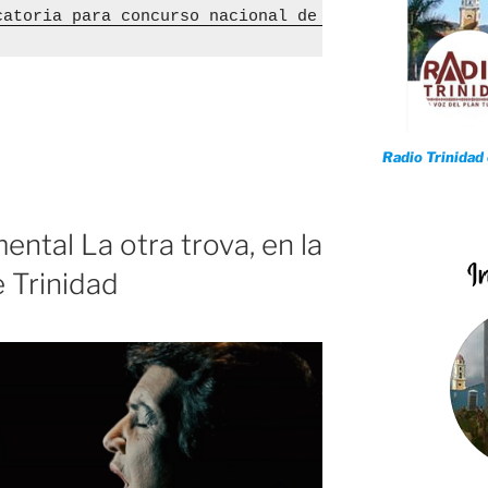
catoria para concurso nacional de la AHS
l
Radio Trinidad
ntal La otra trova, en la
e Trinidad