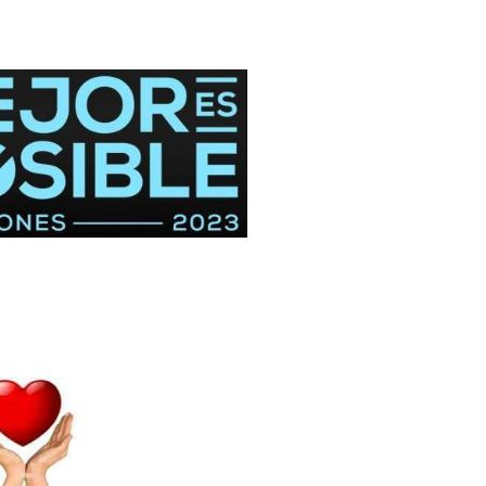
bana
terial