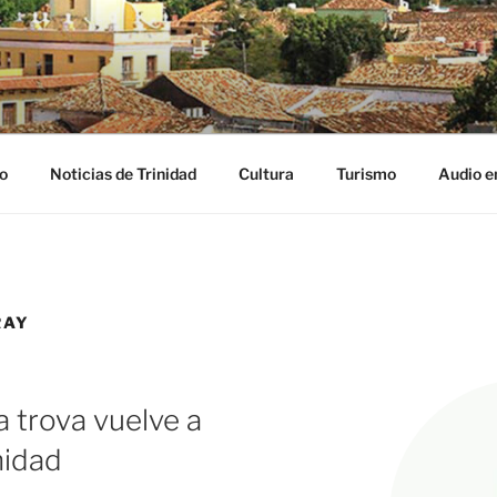
NIDAD DIGITAL
ribe
o
Noticias de Trinidad
Cultura
Turismo
Audio e
RAY
 trova vuelve a
nidad