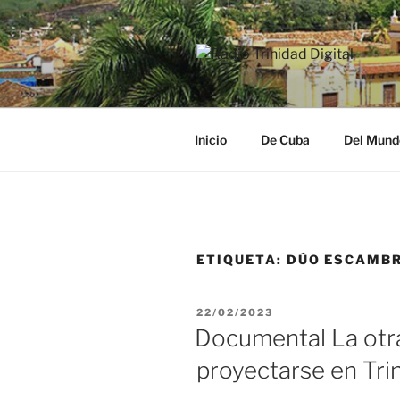
Saltar
al
contenido
RADIO TRI
Desde la Ciudad Museo del Ca
Inicio
De Cuba
Del Mund
ETIQUETA:
DÚO ESCAMB
PUBLICADO
22/02/2023
EL
Documental La otra
proyectarse en Tri