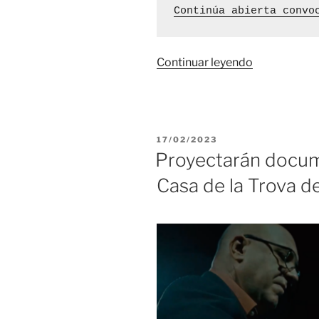
Continúa abierta convo
«Documenta
Continuar leyendo
La
otra
trova
vuelve
PUBLICADO
17/02/2023
a
EL
Proyectarán docume
proyectarse
Casa de la Trova d
en
Trinidad»