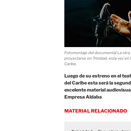
Fotomontaje del documental La otra t
proyectarse en Trinidad, esta vez en
Caribe.
Luego de su estreno en el tea
del Caribe esta será la segun
excelente material audiovisual
Empresa Aldaba
MATERIAL RELACIONADO