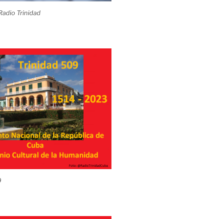
adio Trinidad
 cubana”
CCS
9