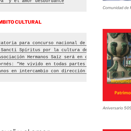
va” y el amor desbordante
Comunidad de R
MBITO CULTURAL
catoria para concurso nacional de la AHS
 Sancti Spíritus por la cultura desde el romance
Asociación Hermanos Saíz será en octubre
ornés: “He vivido en todas partes pero soy artista
anos en intercambio con dirección nacional de la A
n
Aniversario 50