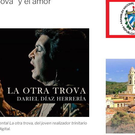
rova” y el amor
l La otra trova, del joven realizador trinitario
gital.