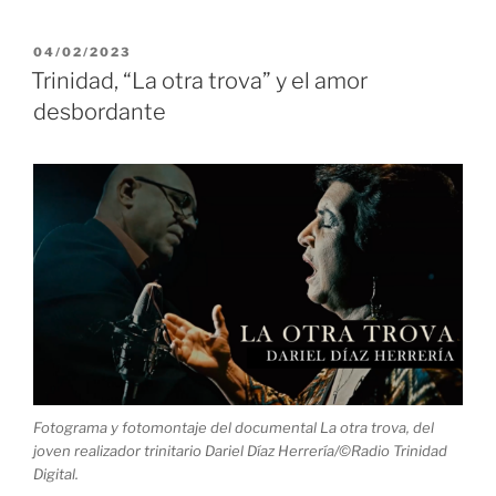
La
otra
PUBLICADO
04/02/2023
EL
trova,
Trinidad, “La otra trova” y el amor
en
desbordante
la
Casa
de
la
Trova
de
Trinidad»
Fotograma y fotomontaje del documental La otra trova, del
joven realizador trinitario Dariel Díaz Herrería/©Radio Trinidad
Digital.