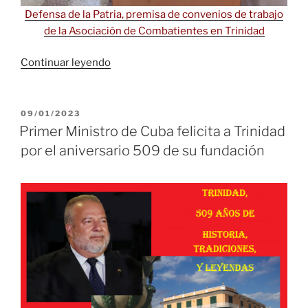
Defensa de la Patria, premisa de convenios de trabajo
de la Asociación de Combatientes en Trinidad
«Trinidad,
Continuar leyendo
“La
otra
trova”
PUBLICADO
09/01/2023
EL
y
Primer Ministro de Cuba felicita a Trinidad
el
por el aniversario 509 de su fundación
amor
desbordante»