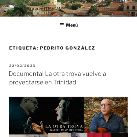
Saltar
al
RADIO TRINIDAD DIGITAL
Desde la Ciudad Museo del Caribe
contenido
Menú
ETIQUETA:
PEDRITO GONZÁLEZ
PUBLICADO
22/02/2023
EL
Documental La otra trova vuelve a
proyectarse en Trinidad