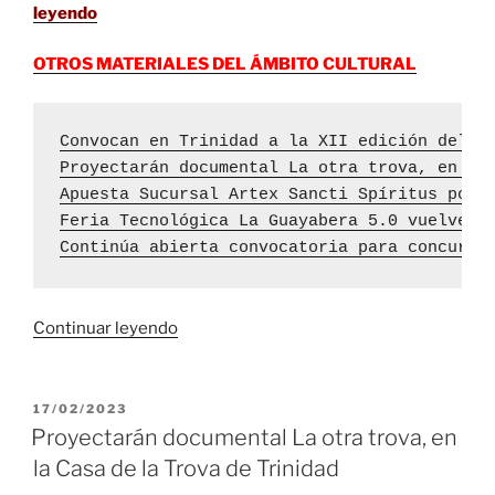
leyendo
OTROS MATERIALES DEL ÁMBITO CULTURAL
Convocan en Trinidad a la XII edición del C
Proyectarán documental La otra trova, en la
Apuesta Sucursal Artex Sancti Spíritus por 
Feria Tecnológica La Guayabera 5.0 vuelve a
Continúa abierta convocatoria para concurso
«Documental
Continuar leyendo
La
otra
trova
PUBLICADO
17/02/2023
EL
vuelve
Proyectarán documental La otra trova, en
a
la Casa de la Trova de Trinidad
proyectarse