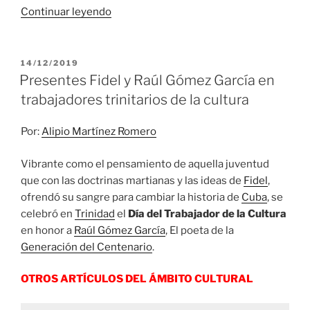
«Trinidad
Continuar leyendo
de
Cuba
ante
PUBLICADO
14/12/2019
EL
su
Presentes Fidel y Raúl Gómez García en
aniversario
trabajadores trinitarios de la cultura
507,
canciones
Por:
Alipio Martínez Romero
y
remembranzas»
Vibrante como el pensamiento de aquella juventud
que con las doctrinas martianas y las ideas de
Fidel
,
ofrendó su sangre para cambiar la historia de
Cuba
, se
celebró en
Trinidad
el
Día del Trabajador de la Cultura
en honor a
Raúl Gómez García
, El poeta de la
Generación del Centenario
.
OTROS ARTÍCULOS DEL ÁMBITO CULTURAL