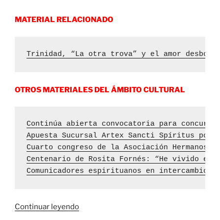
MATERIAL RELACIONADO
Trinidad, “La otra trova” y el amor desbord
OTROS MATERIALES DEL ÁMBITO CULTURAL
Continúa abierta convocatoria para concurso
Apuesta Sucursal Artex Sancti Spíritus por 
Cuarto congreso de la Asociación Hermanos S
Centenario de Rosita Fornés: “He vivido en 
Comunicadores espirituanos en intercambio c
«Proyectarán
Continuar leyendo
documental