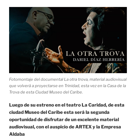
en
Trinidad»
Fotomontaje del documental La otra trova, material audiovisual
que volverá a proyectarse en Trinidad, esta vez en la Casa de la
Trova de esta Ciudad Museo del Caribe.
Luego de su estreno en el teatro La Caridad, de esta
ciudad Museo del Caribe esta será la segunda
oportunidad de disfrutar de un excelente material
audiovisual, con el auspicio de ARTEX y la Empresa
Aldaba