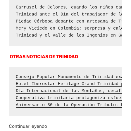
Carrusel de Colores, cuando los niños canta
Trinidad ante el Día del trabajador de la c
Piedad Córboba departe con artesana de Trin
Mery Viciedo en Colombia: sorpresa y calor 
Trinidad y el Valle de los Ingenios en Gale
OTRAS NOTICIAS DE TRINIDAD
Consejo Popular Monumento de Trinidad exami
Hotel Iberostar Heritage Grand Trinidad pro
Día Internacional de las Montañas, desafío 
Cooperativa trinitaria protagoniza esfuerzo
Aniversario 30 de la Operación Tributo: Hon
«Presentes
Continuar leyendo