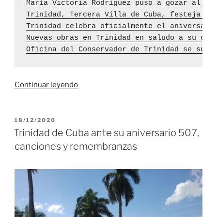
María Victoria Rodríguez puso a gozar al pú
Trinidad, Tercera Villa de Cuba, festeja su
Trinidad celebra oficialmente el aniversari
Nuevas obras en Trinidad en saludo a su cum
Oficina del Conservador de Trinidad se suma
«Primer
Continuar leyendo
Ministro
de
Cuba
PUBLICADO
18/12/2020
EL
felicita
Trinidad de Cuba ante su aniversario 507,
a
canciones y remembranzas
Trinidad
por
el
aniversario
509
de