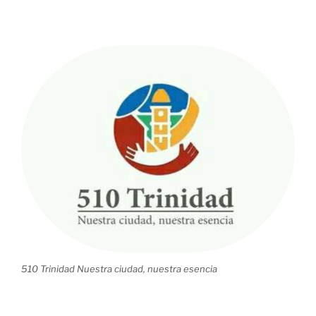
Fidel
y
Raúl
Gómez
García
en
trabajadores
trinitarios
de
la
cultura»
510 Trinidad Nuestra ciudad, nuestra esencia